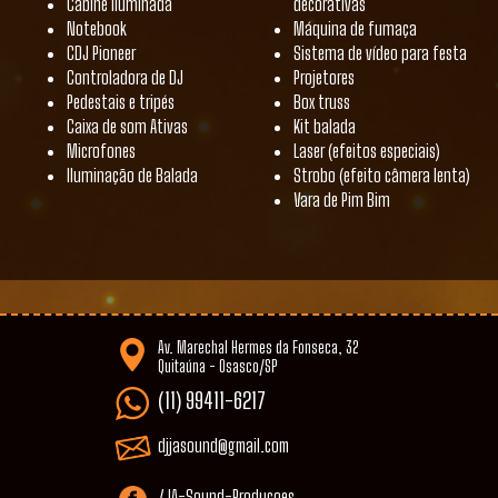
Cabine iluminada
decorativas
Notebook
Máquina de fumaça
CDJ Pioneer
Sistema de vídeo para festa
Controladora de DJ
Projetores
Pedestais e tripés
Box truss
Caixa de som Ativas
Kit balada
Microfones
Laser (efeitos especiais)
Iluminação de Balada
Strobo (efeito câmera lenta)
Vara de Pim Bim
Av. Marechal Hermes da Fonseca, 32
Quitaúna - Osasco/SP
(11) 99411-6217
djjasound@gmail.com
/JA-Sound-Producoes